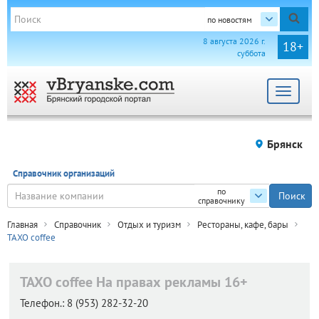
по новостям
8 августа 2026 г.
18+
суббота
Toggle
navigat
Брянск
Справочник организаций
по
справочнику
Главная
Справочник
Отдых и туризм
Рестораны, кафе, бары
TAXO coffee
TAXO coffee
На правах рекламы 16+
Телефон.:
8 (953) 282-32-20