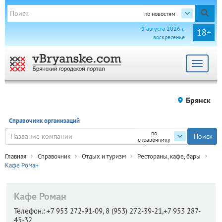
по новостям
9 августа 2026 г.
18+
воскресенье
Toggle
navigat
Брянск
Справочник организаций
по
справочнику
Главная
Справочник
Отдых и туризм
Рестораны, кафе, бары
Кафе Роман
Кафе Роман
Телефон.:
+7 953 272-91-09, 8 (953) 272-39-21,+7 953 287-
45-32