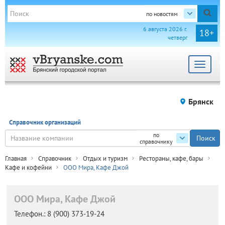
по новостям
6 августа 2026 г.
18+
четверг
Toggle
navigat
Брянск
Справочник организаций
по
справочнику
Главная
Справочник
Отдых и туризм
Рестораны, кафе, бары
Кафе и кофейни
ООО Мира, Кафе Джой
ООО Мира, Кафе Джой
Телефон.:
8 (900) 373-19-24