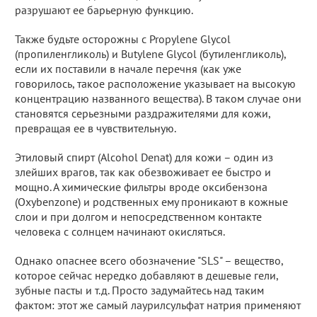
разрушают ее барьерную функцию.
Также будьте осторожны с Propylene Glycol
(пропиленгликоль) и Butylene Glycol (бутиленгликоль),
если их поставили в начале перечня (как уже
говорилось, такое расположение указывает на высокую
концентрацию названного вещества). В таком случае они
становятся серьезными раздражителями для кожи,
превращая ее в чувствительную.
Этиловый спирт (Alcohol Denat) для кожи – один из
злейших врагов, так как обезвоживает ее быстро и
мощно. А химические фильтры вроде оксибензона
(Oxybenzone) и родственных ему проникают в кожные
слои и при долгом и непосредственном контакте
человека с солнцем начинают окисляться.
Однако опаснее всего обозначение "SLS" – вещество,
которое сейчас нередко добавляют в дешевые гели,
зубные пасты и т.д. Просто задумайтесь над таким
фактом: этот же самый лаурилсульфат натрия применяют