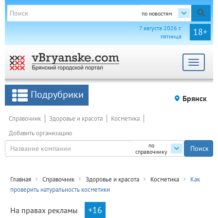
по новостям
7 августа 2026 г.
18+
пятница
Toggle
navigat
Подрубрики
Брянск
Справочник
Здоровье и красота
Косметика
Добавить организацию
по
справочнику
Главная
Справочник
Здоровье и красота
Косметика
Как
проверить натуральность косметики
+16
На правах рекламы