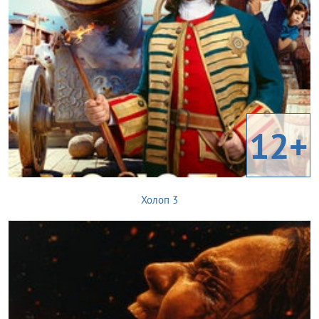
12+
Холоп 3