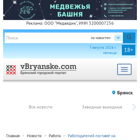
Реклама: ООО "Медведик", ИНН 3200007256
по новостям
7 августа 2026 г.
18+
пятница
Toggle
navigat
Брянск
Все новости
Заводные выходные
Главная
Новости
Работа
Работодателей поставят на