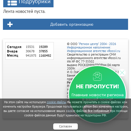
Подрубрики
Лента новостей пуста.
Добавить организацию
© ООО
"Регион центр" 2004 - 2026
Информационное наполнение:
Информационное агентство vRossii.ru
Свидетельство о регистрации СМИ
информационного агентства vRossii.ru
ИА № ФС 77‑35502
выдано РОСКОМНАДЗОРом 04 марта
2009г.
И. О. Главного редактора Нарыков А. Н.
Баннеры на портале размещаются на
правах рекламы.
Реклама на портале:
НЕ ПРОПУСТИ!
Рекламное агентство "Умный маркетинг"
тел. 7-910-267-70-40,
email: umnyy.marketing@yandex.ru
Главные новости региона
Отдельные публикации могут содержать
в вашей почте!
информацию, не предназначенную для
На этом сайте мы используем
cookie-файлы
. Вы можете прочитать о cookie-файлах или
пользователей до 18 лет.
изменить настройки браузера. Продолжая пользоваться сайтом без изменения настроек,
Политика в отношении обработки
ПОДПИСАТЬСЯ
персональных данных
вы даете согласие на использование ваших cookie-файлов. Все собранные при помощи
Политика обработки файлов cookie
cookie-файлов данные будут храниться на территории РФ.
Согласен