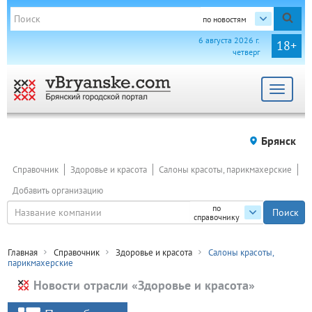
по новостям
6 августа 2026 г.
18+
четверг
Toggle
navigat
Брянск
Справочник
Здоровье и красота
Салоны красоты, парикмахерские
Добавить организацию
по
справочнику
Главная
Справочник
Здоровье и красота
Салоны красоты,
парикмахерские
Новости отрасли «Здоровье и красота»