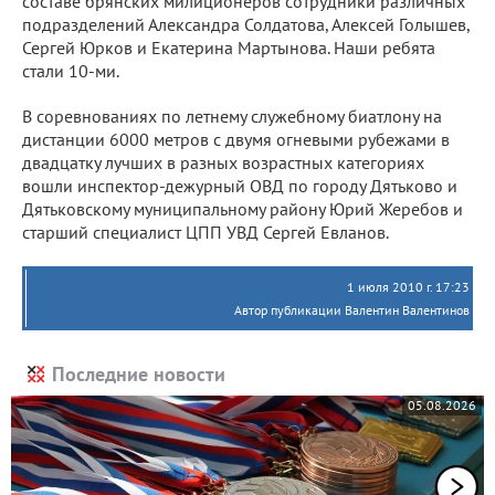
составе брянских милиционеров сотрудники различных
подразделений Александра Солдатова, Алексей Голышев,
Сергей Юрков и Екатерина Мартынова. Наши ребята
стали 10-ми.
В соревнованиях по летнему служебному биатлону на
дистанции 6000 метров с двумя огневыми рубежами в
двадцатку лучших в разных возрастных категориях
вошли инспектор-дежурный ОВД по городу Дятьково и
Дятьковскому муниципальному району Юрий Жеребов и
старший специалист ЦПП УВД Сергей Евланов.
1 июля 2010 г. 17:23
Автор публикации Валентин Валентинов
Последние новости
05.08.2026