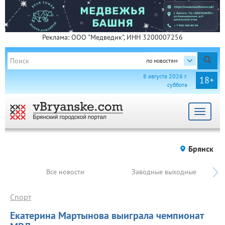
Реклама: ООО "Медведик", ИНН 3200007256
по новостям
8 августа 2026 г.
18+
суббота
Toggle
navigat
Брянск
Все новости
Заводные выходные
Спорт
Екатерина Мартынова выиграла чемпионат