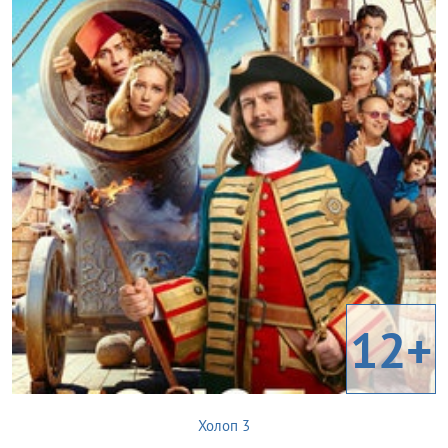
12+
Холоп 3