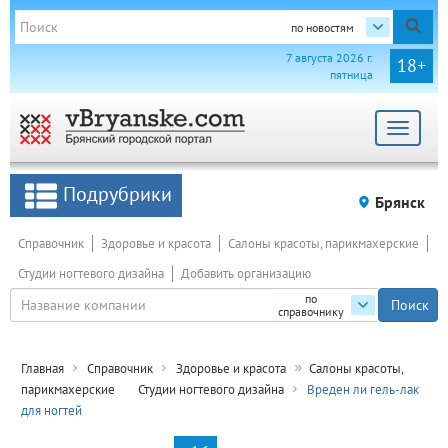
по новостям
7 августа 2026 г.
18+
пятница
Toggle
navigat
Подрубрики
Брянск
Справочник
Здоровье и красота
Салоны красоты, парикмахерские
Студии ногтевого дизайна
Добавить организацию
по
справочнику
Главная
Справочник
Здоровье и красота
Салоны красоты,
парикмахерские
Студии ногтевого дизайна
Вреден ли гель-лак
для ногтей