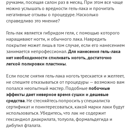
ручками, посещая салон раз в месяц. При этом все чаще
можно услышать о вредности гель-лака и прочитать
негативные отзывы о процедуре. Насколько
справедливо это мнение?
Гель-лак является гибридом геля, с помощью которого
наращивают ногти, и обычного лака. Навредить
покрытие может лишь в том случае, если его нанесением
занимается непрофессионал.
Для нанесения гель-лака
нет необходимости спиливать ноготь, достаточно
легкой полировки пластины
.
Если после снятия гель-лака ноготь трескается и желтеет,
не спешите отказываться от процедуры — возможно вам
попался неопытный мастер. Подобные
побочные
эффекты дает неверное время сушки и дешевые
средства
. Не стесняйтесь попросить у специалиста
сертификат и поинтересоваться, какой марки лаки будут
использоваться. Убедитесь, что лак не содержит
гександиол диакрилата, толуола, формальдегида и
дибутил фталата.