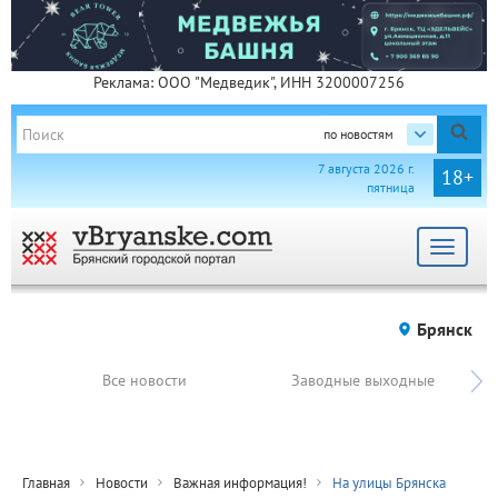
Реклама: ООО "Медведик", ИНН 3200007256
по новостям
7 августа 2026 г.
18+
пятница
Toggle
navigat
Брянск
Все новости
Заводные выходные
Главная
Новости
Важная информация!
На улицы Брянска