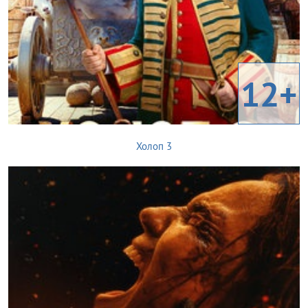
12+
Холоп 3