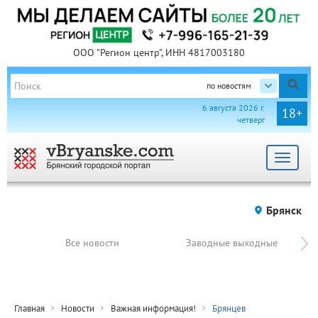
ООО "Регион центр", ИНН 4817003180
по новостям
6 августа 2026 г.
18+
четверг
Toggle
navigat
Брянск
Все новости
Заводные выходные
Главная
Новости
Важная информация!
Брянцев