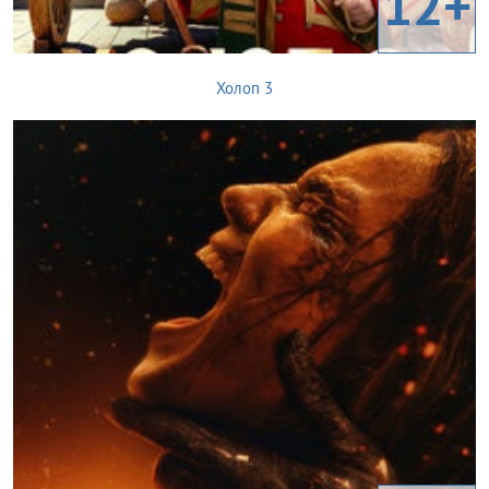
12+
Холоп 3