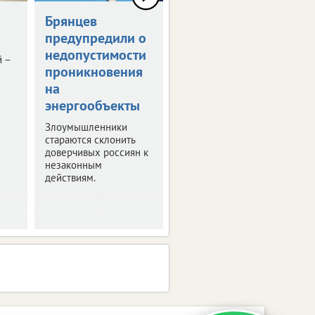
Брянцев
Мошенники
предупредили о
делают рассылки
недопустимости
со ссылками на
й –
проникновения
«проверки
на
спецслужб»
энергообъекты
Будьте внимательны,
не дайте себя
Злоумышленники
обмануть.
стараются склонить
доверчивых россиян к
незаконным
действиям.