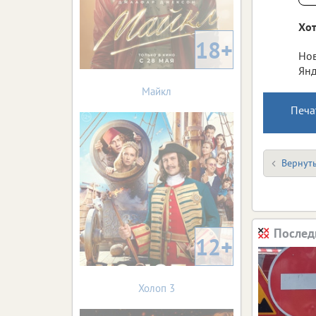
Хот
18+
Нов
Янд
Майкл
Печа
Вернуть
Послед
12+
Холоп 3