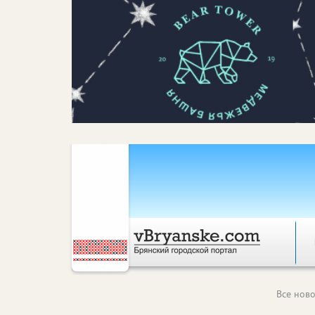
Все ново