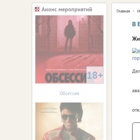
Анонс мероприятий
Главная
Н
В 
Жи
Дел
18+
ава
Обсессия
отк