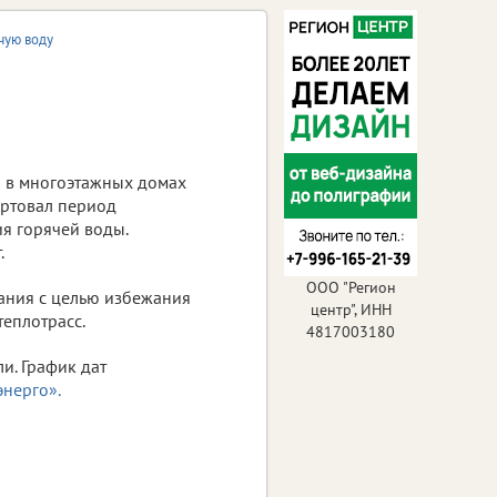
чую воду
я в многоэтажных домах
артовал период
я горячей воды.
.
ООО "Регион
ания с целью избежания
центр", ИНН
теплотрасс.
4817003180
и. График дат
энерго».