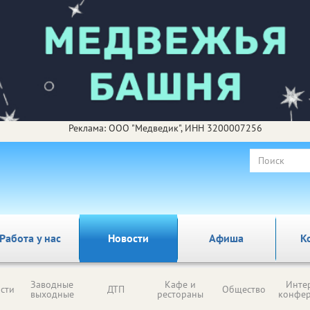
Реклама: ООО "Медведик", ИНН 3200007256
Работа у нас
Новости
Афиша
К
Заводные
Кафе и
Инте
сти
ДТП
Общество
выходные
рестораны
конфе