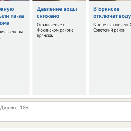
ежную
Давление воды
В Брянске
ыли из-за
снижено
отключат воду
дома
Ограничение в
В зоне ограничени
Фокинском районе
Советский район.
ния введены
Брянска.
.
.Директ