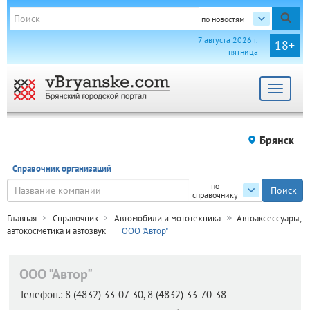
по новостям
7 августа 2026 г.
18+
пятница
Toggle
navigat
Брянск
Справочник организаций
по
справочнику
Главная
Справочник
Автомобили и мототехника
Автоаксессуары,
автокосметика и автозвук
ООО "Автор"
ООО "Автор"
Телефон.:
8 (4832) 33-07-30, 8 (4832) 33-70-38