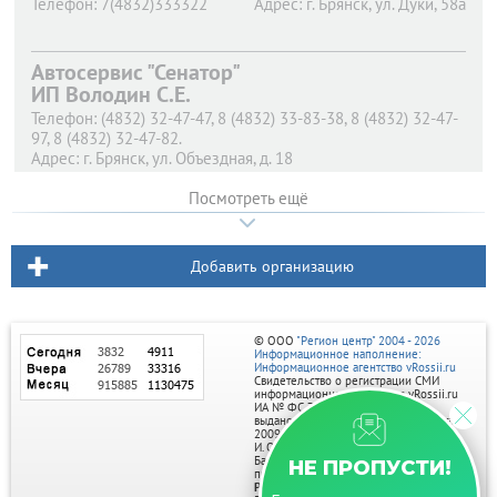
Телефон:
7(4832)333322
Адрес:
г. Брянск,
ул. Дуки, 58а
Автосервис "Сенатор"
ИП Володин С.Е.
Телефон:
(4832) 32-47-47, 8 (4832) 33-83-38, 8 (4832) 32-47-
97, 8 (4832) 32-47-82.
Адрес:
г. Брянск,
ул. Объездная, д. 18
Посмотреть ещё
Добавить организацию
© ООО
"Регион центр" 2004 - 2026
Информационное наполнение:
Информационное агентство vRossii.ru
Свидетельство о регистрации СМИ
информационного агентства vRossii.ru
ИА № ФС 77‑35502
выдано РОСКОМНАДЗОРом 04 марта
2009г.
И. О. Главного редактора Нарыков А. Н.
Баннеры на портале размещаются на
НЕ ПРОПУСТИ!
правах рекламы.
Реклама на портале: