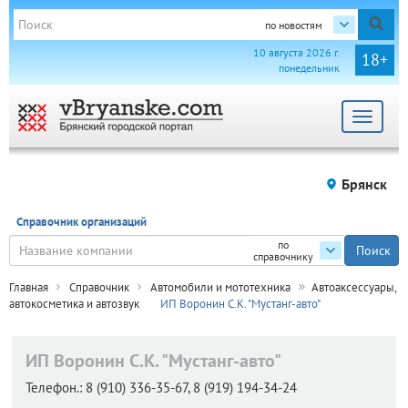
по новостям
10 августа 2026 г.
18+
понедельник
Toggle
navigat
Брянск
Справочник организаций
по
справочнику
Главная
Справочник
Автомобили и мототехника
Автоаксессуары,
автокосметика и автозвук
ИП Воронин С.К. "Мустанг-авто"
ИП Воронин С.К. "Мустанг-авто"
Телефон.:
8 (910) 336-35-67, 8 (919) 194-34-24