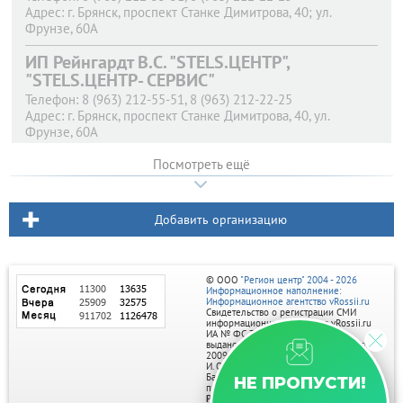
Адрес:
г. Брянск,
проспект Станке Димитрова, 40; ул.
Фрунзе, 60А
ИП Рейнгардт В.С. "STELS.ЦЕНТР",
"STELS.ЦЕНТР- СЕРВИС"
Телефон:
8 (963) 212-55-51, 8 (963) 212-22-25
Адрес:
г. Брянск,
проспект Станке Димитрова, 40, ул.
Фрунзе, 60А
Посмотреть ещё
Добавить организацию
© ООО
"Регион центр" 2004 - 2026
Информационное наполнение:
Информационное агентство vRossii.ru
Свидетельство о регистрации СМИ
информационного агентства vRossii.ru
ИА № ФС 77‑35502
выдано РОСКОМНАДЗОРом 04 марта
2009г.
И. О. Главного редактора Нарыков А. Н.
Баннеры на портале размещаются на
НЕ ПРОПУСТИ!
правах рекламы.
Реклама на портале: