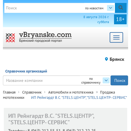
по новостям
8 августа 2026 г.
18+
суббота
Toggle
navigat
Брянск
Справочник организаций
по
справочнику
Главная
Справочник
Автомобили и мототехника
Продажа
мототехники
ИП Рейнгардт В.С. "STELS.ЦЕНТР", "STELS.ЦЕНТР- СЕРВИС"
ИП Рейнгардт В.С. "STELS.ЦЕНТР",
"STELS.ЦЕНТР- СЕРВИС"
Телефон.:
8 (963) 212-55-51, 8 (963) 212-22-25