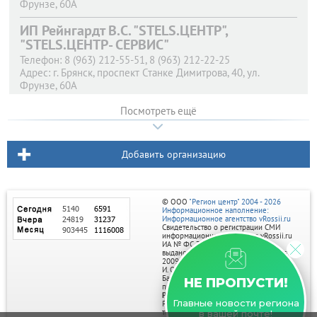
Фрунзе, 60А
ИП Рейнгардт В.С. "STELS.ЦЕНТР",
"STELS.ЦЕНТР- СЕРВИС"
Телефон:
8 (963) 212-55-51, 8 (963) 212-22-25
Адрес:
г. Брянск,
проспект Станке Димитрова, 40, ул.
Фрунзе, 60А
Посмотреть ещё
Добавить организацию
© ООО
"Регион центр" 2004 - 2026
Информационное наполнение:
Информационное агентство vRossii.ru
Свидетельство о регистрации СМИ
информационного агентства vRossii.ru
ИА № ФС 77‑35502
выдано РОСКОМНАДЗОРом 04 марта
2009г.
И. О. Главного редактора Нарыков А. Н.
Баннеры на портале размещаются на
НЕ ПРОПУСТИ!
правах рекламы.
Реклама на портале:
Главные новости региона
Рекламное агентство "Умный маркетинг"
тел. 7-910-267-70-40,
в вашей почте!