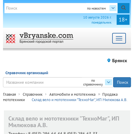
по новостям
10 августа 2026 г.
18+
понедельник
Toggle
navigat
Брянск
Справочник организаций
по
справочнику
Главная
Справочник
Автомобили и мототехника
Продажа
мототехники
Склад вело и мототехники "ТехноМаг", ИП Милюкова А.В.
Склад вело и мототехники "ТехноМаг", ИП
Милюкова А.В.
Телефон.:
8 (953) 286-64-44 8 (953) 286-63-33