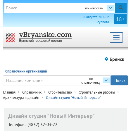
по новостям
8 августа 2026 г.
18+
суббота
Toggle
navigat
Брянск
Справочник организаций
по
справочнику
Главная
Справочник
Строительство
Строительные работы
Архитектура и дизайн
Дизайн студия "Новый Интерьер"
Дизайн студия "Новый Интерьер"
Телефон.:
(4832) 32-03-22