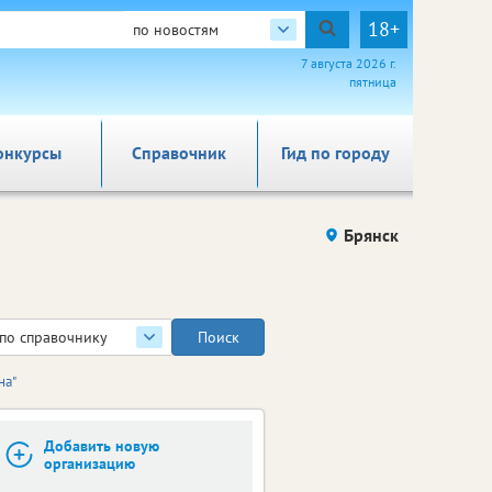
18+
по новостям
7 августа 2026 г.
пятница
онкурсы
Справочник
Гид по городу
Брянск
по справочнику
на"
Добавить новую
организацию