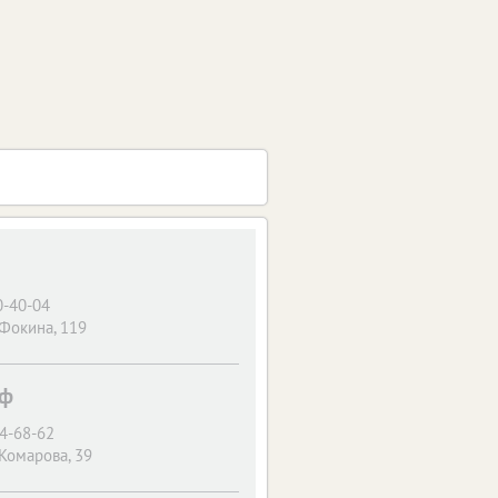
0-40-04
 Фокина, 119
аф
74-68-62
 Комарова, 39