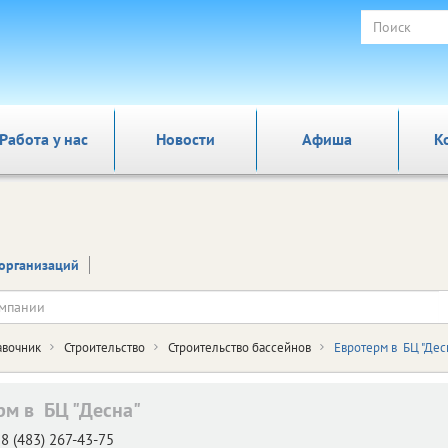
Работа у нас
Новости
Афиша
К
организаций
авочник
Строительство
Строительство бассейнов
Евротерм в БЦ "Дес
рм в БЦ "Десна"
8 (483) 267-43-75