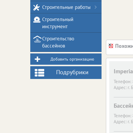
Строительные работы
Строительный
инструмент
Строительство
бассейнов
Похожи
Добавить организацию
Imperia
Подрубрики
Телефон:
Адрес:
г. 
Бассей
Телефон:
Адрес:
г. 