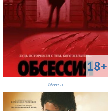
18+
Обсессия