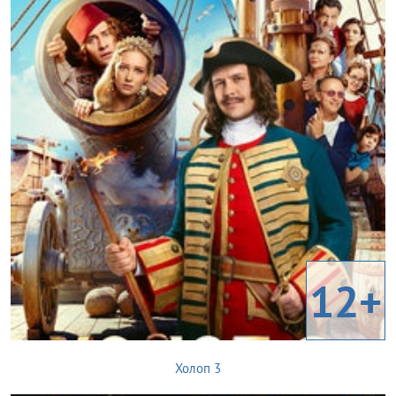
12+
Холоп 3