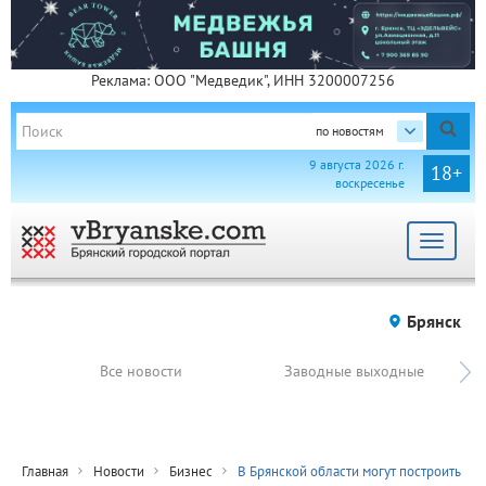
Реклама: ООО "Медведик", ИНН 3200007256
по новостям
9 августа 2026 г.
18+
воскресенье
Toggle
navigat
Брянск
Все новости
Заводные выходные
Главная
Новости
Бизнес
В Брянской области могут построить