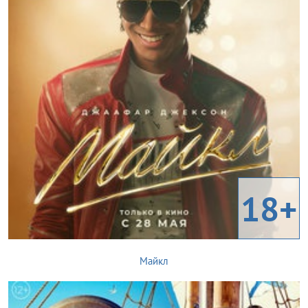
18+
Майкл