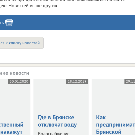
екс.Новостей выше других
ть
ся к списку новостей
ние новости
30.01.2020
18.12.2019
29.1
Где в Брянске
Как
ственный
отключат воду
предпринимат
 накажут
Брянской
Водоснабжение