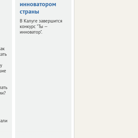
инноватором
конференция
страны
"РИФ-Воронеж
2019"
В Калуге завершится
конкурс "Ты —
Мероприятие было
инноватор".
посвящено деловой
программе и этапам
подготовки фестиваля
Как
интернет-технологий.
ать
у
шие
лать
ии?
нали