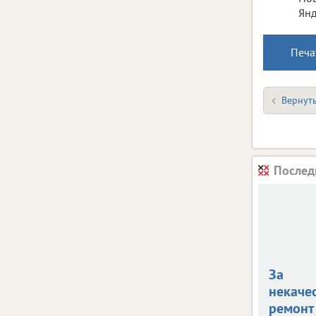
Янд
Печа
Вернуть
Послед
За
некаче
ремонт