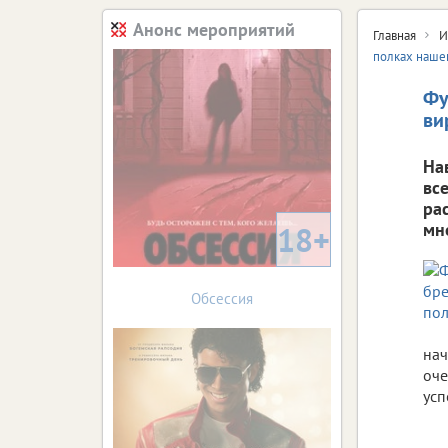
Анонс мероприятий
Главная
И
полках наше
Фу
ви
На
вс
ра
мн
18+
Обсессия
нач
оче
усп