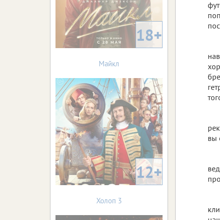
фут
поп
пос
18+
нав
Майкл
хор
бре
гет
тог
рек
вы 
12+
вед
про
Холоп 3
кли
наш