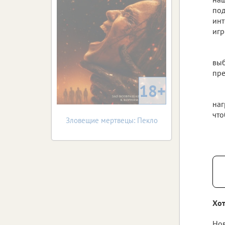
под
инт
игр
выб
пре
18+
наг
что
Зловещие мертвецы: Пекло
Хот
Нов