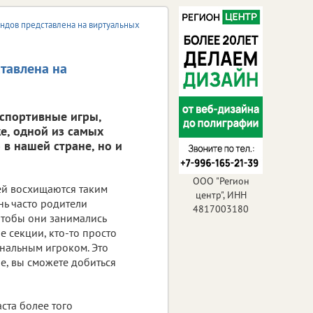
ендов представлена на виртуальных
тавлена на
 спортивные игры,
е, одной из самых
 в нашей стране, но и
ООО "Регион
й восхищаются таким
центр", ИНН
нь часто родители
4817003180
чтобы они занимались
 секции, кто-то просто
ональным игроком. Это
ие, вы сможете добиться
аста более того