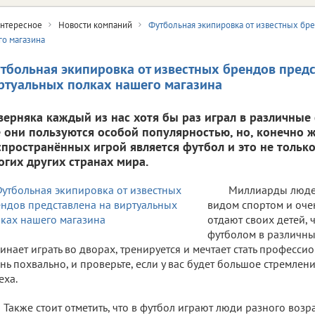
нтересное
Новости компаний
Футбольная экипировка от известных бр
го магазина
тбольная экипировка от известных брендов предс
ртуальных полках нашего магазина
верняка каждый из нас хотя бы раз играл в различные
е они пользуются особой популярностью, но, конечно ж
спространённых игрой является футбол и это не только
огих других странах мира.
Миллиарды люде
видом спортом и оче
отдают своих детей, 
футболом в различные
инает играть во дворах, тренируется и мечтает стать професси
нь похвально, и проверьте, если у вас будет большое стремлен
еха.
Также стоит отметить, что в футбол играют люди разного возр