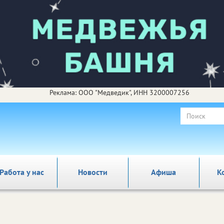
Реклама: ООО "Медведик", ИНН 3200007256
Работа у нас
Новости
Афиша
К