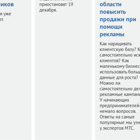
иков
области
приостановят 19
декабря.
повысить
я уже
продажи при
т.
помощи
рекламы
Как наращивать
клиентскую базу? 
самостоятельно иск
клиентов? Как
маленькому бизнес
использовать боль
данные для роста?
Можно ли
самостоятельно де
рекламные кампан
У начинающих
предпринимателей
немало вопросов.
Ответы на самые
популярные мы уз
у экспертов МТС.