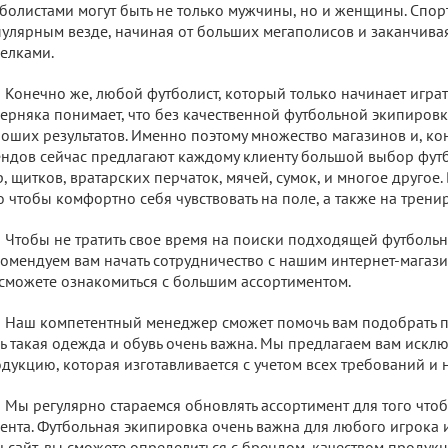
болистами могут быть не только мужчины, но и женщины. Спор
улярным везде, начиная от больших мегаполисов и заканчив
елками.
Конечно же, любой футболист, который только начинает игра
ерняка понимает, что без качественной футбольной экипировк
оших результатов. Именно поэтому множество магазинов и, ко
ндов сейчас предлагают каждому клиенту большой выбор футб
р, щитков, вратарских перчаток, мячей, сумок, и многое другое
о чтобы комфортно себя чувствовать на поле, а также на трени
Чтобы не тратить свое время на поиски подходящей футболь
омендуем вам начать сотрудничество с нашим интернет-магазин
сможете ознакомиться с большим ассортиментом.
Наш компетентный менеджер сможет помочь вам подобрать 
ь такая одежда и обувь очень важна. Мы предлагаем вам искл
дукцию, которая изготавливается с учетом всех требований и 
Мы регулярно стараемся обновлять ассортимент для того что
ента. Футбольная экипировка очень важна для любого игрока 
 сайт, вы сможете определиться с брендом, качеством продукц