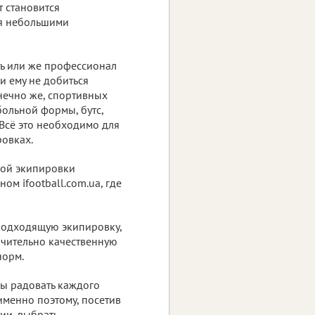
т становится
ая небольшими
ть или же профессионал
и ему не добиться
нечно же, спортивных
ольной формы, бутс,
. Всё это необходимо для
ровках.
ной экипировки
ом ifootball.com.ua, где
подходящую экипировку,
ючительно качественную
норм.
бы радовать каждого
именно поэтому, посетив
ии, выбрать