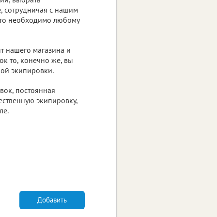
, сотрудничая с нашим
 что необходимо любому
т нашего магазина и
к то, конечно же, вы
ной экипировки.
вок, постоянная
ественную экипировку,
ле.
Добавить