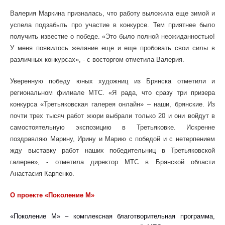
Валерия Маркина призналась, что работу выложила еще зимой и
успела подзабыть про участие в конкурсе. Тем приятнее было
получить известие о победе. «Это было полной неожиданностью!
У меня появилось желание еще и еще пробовать свои силы в
различных конкурсах», - с восторгом отметила Валерия.
Уверенную победу юных художниц из Брянска отметили и
региональном филиале МТС.
«Я рад
а, что сразу три призера
конкурса «Третьяковская галерея онлайн» – наши, брянские. Из
почти трех тысяч работ жюри выбрали только 20 и они войдут в
самостоятельную экспозицию в Третьяковке. Искренне
поздравляю Марину, Ирину и Марию с победой и с нетерпением
жду выставку работ наших победительниц в Третьяковской
галерее
», - отметил
а
директор МТС в
Брянской
области
Анастасия Карпенко
.
О проекте «Поколение М»
«Поколение М» – комплексная благотворительная программа,