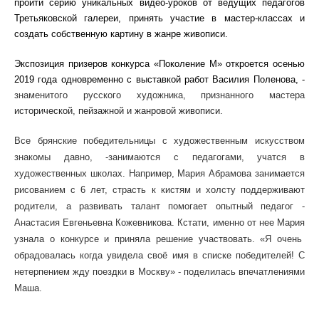
пройти серию уникальных видео-уроков от ведущих педагогов
Третьяковской галереи, принять участие в мастер-классах и
создать собственную картину в жанре живописи.
Экспозиция призеров конкурса «Поколение М» откроется осенью
2019 года одновременно с выставкой работ Василия Поленова, -
знаменитого русского художника, признанного мастера
исторической, пейзажной и жанровой живописи.
Все брянские победительницы с художественным искусством
знакомы давно, -занимаются с педагогами, учатся в
художественных школах.
Например, Мария Абрамова занимается
рисованием с 6 лет, страсть к кистям и холсту поддерживают
родители, а развивать талант помогает опытный педагог -
Анастасия Евгеньевна Кожевникова.
Кстати, именно от
нее Мария
узнал
а
о конкурсе и принял
а
решение участвовать. «
Я очень
обрадовалась
когда увидел
а
своё имя в списке победителей!
С
нетерпением жду поездки в Москву
» - поделил
ась
впечатлениями
Маша
.