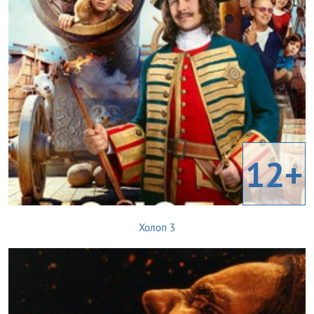
12+
Холоп 3