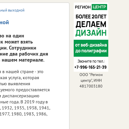
льный выходной
дной
во на один
к может взять
ии. Сотрудники
ние два рабочих дня
в нашем материале.
в нашей стране - это
ООО "Регион
ая услуга, которая
центр", ИНН
елью выявления
4817003180
дуемого предоставляется
ти диспансеризацию
ные года. В 2019 году в
 1932, 1935, 1938, 1941,
1977, 1980, 1983, 1986,