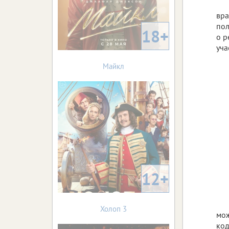
вра
пол
18+
о р
уча
Майкл
12+
Холоп 3
мож
код