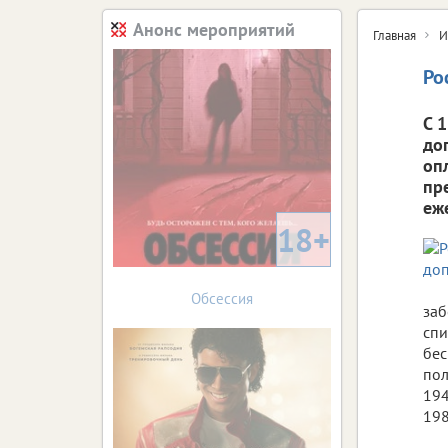
Анонс мероприятий
Главная
И
Ро
С 
до
оп
пр
еж
18+
Обсессия
заб
спи
бес
пол
194
198