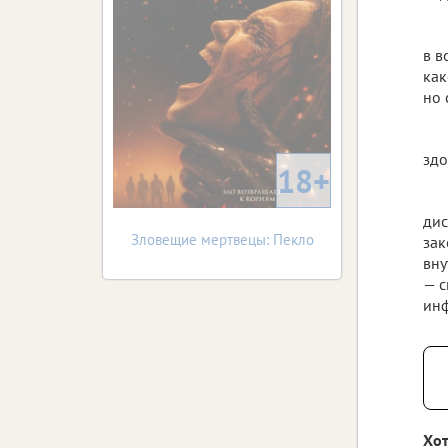
в в
как
но 
здо
18+
дис
Зловещие мертвецы: Пекло
зак
вну
— с
инф
Хот