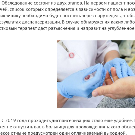
Обследование состоит из двух этапов. На первом пациент п
чей, список которых определяется в зависимости от пола и воз
иклинику необходимо будет посетить через пару недель, что
езультатах диспансеризации. В случае обнаружения каких-либо
стковый терапевт даст разъяснения и направит на углубленное
С 2019 года проходить диспансеризацию стало еще удобнее. 
ет не отпустить вас в больницу для прохождения такого обсле
ексе отныне предусмотрен один оплачиваемый выходной.