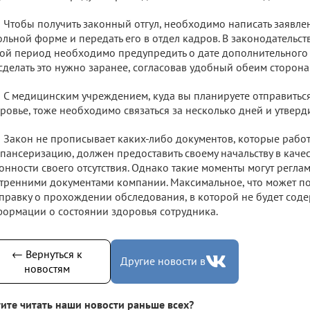
Чтобы получить законный отгул, необходимо написать заявле
ольной форме и передать его в отдел кадров. В законодательст
ой период необходимо предупредить о дате дополнительного
сделать это нужно заранее, согласовав удобный обеим сторона
С медицинским учреждением, куда вы планируете отправиться
ровье, тоже необходимо связаться за несколько дней и утверд
Закон не прописывает каких-либо документов, которые рабо
пансеризацию, должен предоставить своему начальству в каче
онности своего отсутствия. Однако такие моменты могут регла
тренними документами компании. Максимальное, что может по
правку о прохождении обследования, в которой не будет сод
ормации о состоянии здоровья сотрудника.
← Вернуться к
Другие новости в
новостям
ите читать наши новости раньше всех?