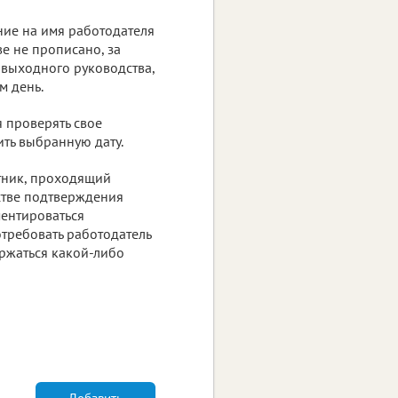
ние на имя работодателя
ве не прописано, за
 выходного руководства,
м день.
 проверять свое
ить выбранную дату.
тник, проходящий
стве подтверждения
ментироваться
требовать работодатель
ержаться какой-либо