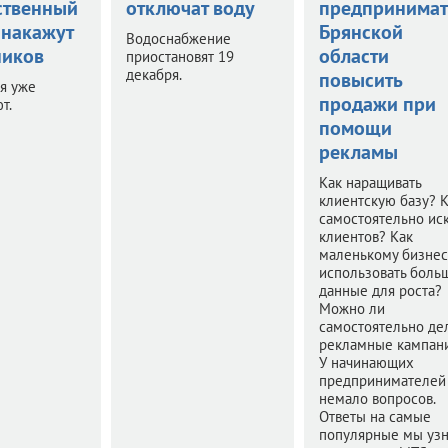
ственный
отключат воду
предпринимат
 накажут
Брянской
Водоснабжение
иков
области
приостановят 19
декабря.
повысить
я уже
продажи при
т.
помощи
рекламы
Как наращивать
клиентскую базу? 
самостоятельно иск
клиентов? Как
маленькому бизнес
использовать боль
данные для роста?
Можно ли
самостоятельно де
рекламные кампан
У начинающих
предпринимателей
немало вопросов.
Ответы на самые
популярные мы уз