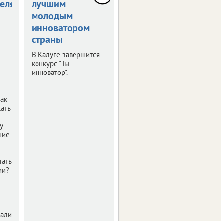
елям
лучшим
Черноземья
молодым
прошла пресс-
инноватором
конференция
страны
"РИФ-Воронеж
2019"
В Калуге завершится
конкурс "Ты —
Мероприятие было
инноватор".
посвящено деловой
программе и этапам
подготовки фестиваля
Как
интернет-технологий.
ать
у
шие
лать
ии?
нали