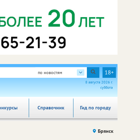
18+
по новостям
8 августа 2026 г.
суббота
онкурсы
Справочник
Гид по городу
Брянск