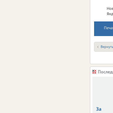
Нов
Янд
Печа
Вернуть
Послед
За