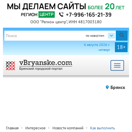
ООО "Регион центр", ИНН 4817003180
по новостям
6 августа 2026 г.
18+
четверг
Toggle
navigat
Брянск
Главная
Интересное
Новости компаний
Как выполнить