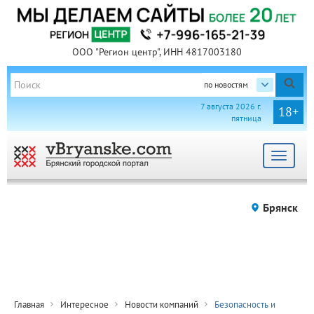
ООО "Регион центр", ИНН 4817003180
по новостям
7 августа 2026 г.
18+
пятница
Toggle
navigat
Брянск
Главная
Интересное
Новости компаний
Безопасность и