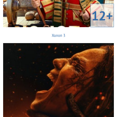
12+
Холоп 3