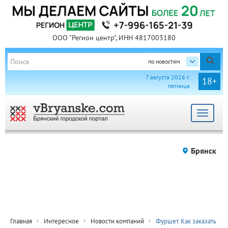
ООО "Регион центр", ИНН 4817003180
по новостям
7 августа 2026 г.
18+
пятница
Toggle
navigat
Брянск
Главная
Интересное
Новости компаний
Фуршет. Как заказать