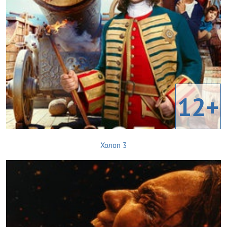
12+
Холоп 3