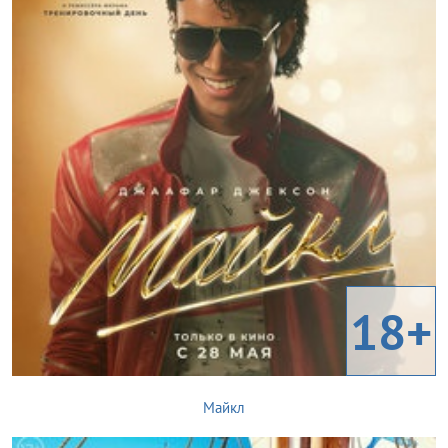
18+
Майкл