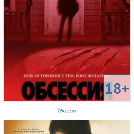
18+
Обсессия