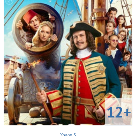
12+
Холоп 3