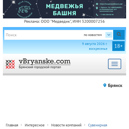
Реклама: ООО "Медведик", ИНН 3200007256
по новостям
9 августа 2026 г.
18+
воскресенье
Toggle
navigat
Брянск
Главная
Интересное
Новости компаний
Сувенирная