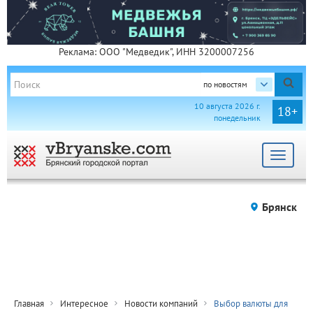
Реклама: ООО "Медведик", ИНН 3200007256
по новостям
10 августа 2026 г.
18+
понедельник
Toggle
navigat
Брянск
Главная
Интересное
Новости компаний
Выбор валюты для