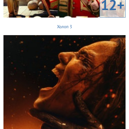
12+
Холоп 3