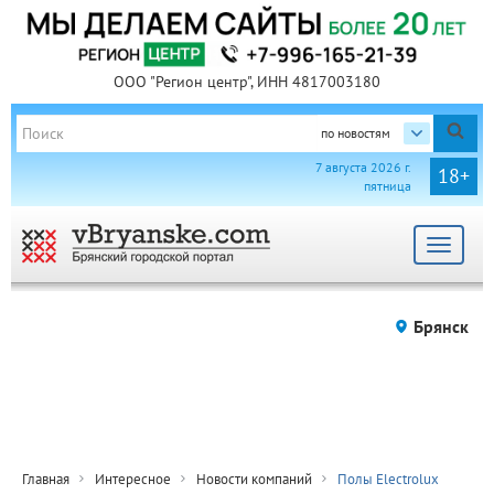
ООО "Регион центр", ИНН 4817003180
по новостям
7 августа 2026 г.
18+
пятница
Toggle
navigat
Брянск
Главная
Интересное
Новости компаний
Полы Electrolux