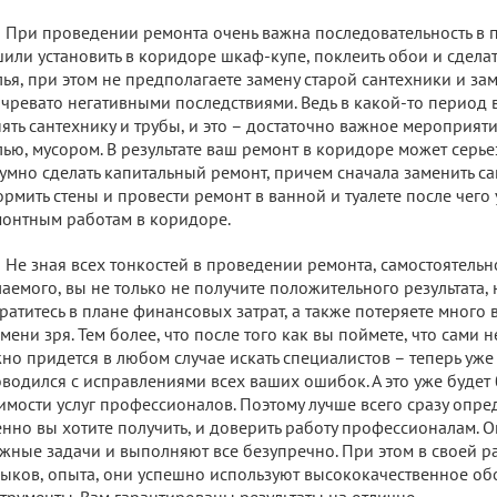
При проведении ремонта очень важна последовательность в п
или установить в коридоре шкаф-купе, поклеить обои и сделат
ья, при этом не предполагаете замену старой сантехники и зам
 чревато негативными последствиями. Ведь в какой-то период 
ять сантехнику и трубы, и это – достаточно важное мероприя
ью, мусором. В результате ваш ремонт в коридоре может серьез
умно сделать капитальный ремонт, причем сначала заменить са
рмить стены и провести ремонт в ванной и туалете после чего 
онтным работам в коридоре.
Не зная всех тонкостей в проведении ремонта, самостоятельн
аемого, вы не только не получите положительного результата,
ратитесь в плане финансовых затрат, а также потеряете много
мени зря. Тем более, что после того как вы поймете, что сами не
но придется в любом случае искать специалистов – теперь уже 
водился с исправлениями всех ваших ошибок. А это уже будет 
имости услуг профессионалов. Поэтому лучше всего сразу опред
нно вы хотите получить, и доверить работу профессионалам. О
жные задачи и выполняют все безупречно. При этом в своей р
ыков, опыта, они успешно используют высококачественное об
трументы. Вам гарантированы результаты на отлично.