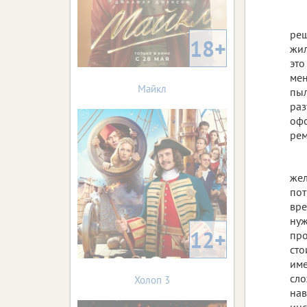
реш
18+
жил
это
мен
Майкл
пыл
раз
офо
рем
жел
пот
вре
нуж
12+
про
сто
име
сло
Холоп 3
нав
инс