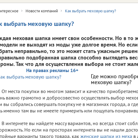
нтересное
Новости компаний
Как выбрать меховую шапку?
к выбрать меховую шапку?
ждая меховая шапка имеет свои особенности. Но в то 
 модели не выходят из моды уже долгое время. Но есл
брать неправильно, то это может стать ужасным решен
правильно подобранная шапка способно выглядеть вес
ороны. Так что для осуществления выбора не стоит жал
На правах рекламы 16+
Где можно приобр
меховую шапку?
От места покупки во многом зависит и качество приобретаемо
нь важно грамотно и добросовестно осуществлять выбор мехов
и вы собрались совершать покупку не в магазинах города, а где
ь именно там вы не имеете примерить или пощупать понравив
В интернете вы найдете массу вариантов, но всегда стоит со
орожность. Но если на просторах интернета вы не нашли досто
тойные варианты такого товара, как
женские шапки из меха
в 