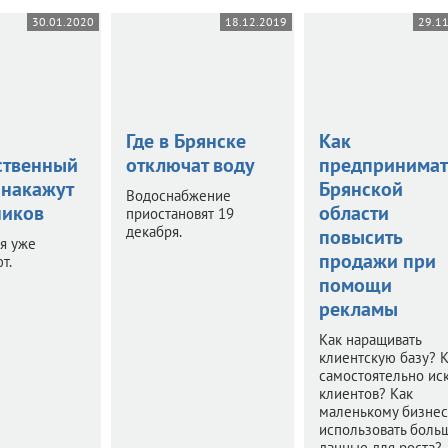
30.01.2020
18.12.2019
29.1
Где в Брянске
Как
ственный
отключат воду
предпринимат
 накажут
Брянской
Водоснабжение
иков
области
приостановят 19
декабря.
повысить
я уже
продажи при
т.
помощи
рекламы
Как наращивать
клиентскую базу? 
самостоятельно иск
клиентов? Как
маленькому бизнес
использовать боль
данные для роста?