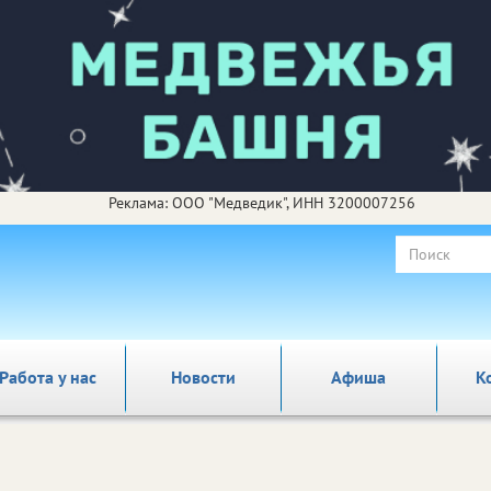
Реклама: ООО "Медведик", ИНН 3200007256
Работа у нас
Новости
Афиша
К