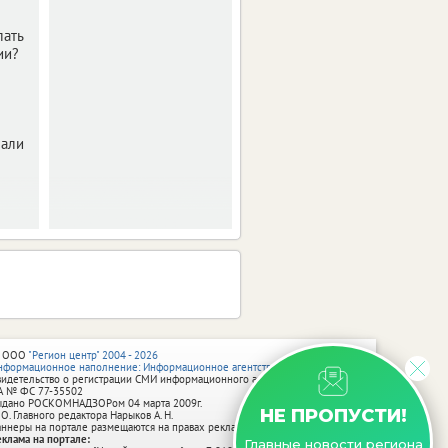
лать
ии?
нали
 ООО
"Регион центр" 2004 - 2026
нформационное наполнение: Информационное агентство vRossii.ru
видетельство о регистрации СМИ информационного агентства vRossii.ru
А № ФС 77‑35502
ыдано РОСКОМНАДЗОРом 04 марта 2009г.
НЕ ПРОПУСТИ!
 О. Главного редактора Нарыков А. Н.
аннеры на портале размещаются на правах рекламы.
еклама на портале:
Главные новости региона