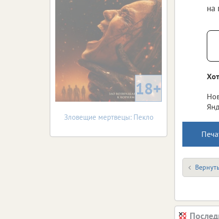
на
Хот
18+
Нов
Янд
Зловещие мертвецы: Пекло
Печа
Вернуть
Послед