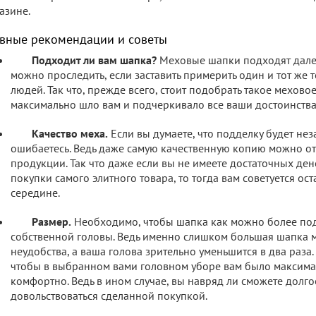
азине.
авные рекомендации и советы
Подходит ли вам шапка?
Меховые шапки подходят далек
можно проследить, если заставить примерить один и тот же 
людей. Так что, прежде всего, стоит подобрать такое мехово
максимально шло вам и подчеркивало все ваши достоинства
Качество меха.
Если вы думаете, что подделку будет нез
ошибаетесь. Ведь даже самую качественную копию можно от
продукции. Так что даже если вы не имеете достаточных де
покупки самого элитного товара, то тогда вам советуется ос
середине.
Размер.
Необходимо, чтобы шапка как можно более по
собственной головы. Ведь именно слишком большая шапка м
неудобства, а ваша голова зрительно уменьшится в два раза. 
чтобы в выбранном вами головном уборе вам было максима
комфортно. Ведь в ином случае, вы навряд ли сможете долго
довольствоваться сделанной покупкой.