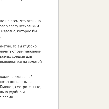
о не всем, что отлично
товар сразу нескольким
е изделие, которое бы
.
аметно, то вы глубоко
личить от оригинальной
нежных средств для
танавливаться на золотой
дходило для вашей
ожет доставить лишь
Главное, смотрите на то,
льно удобно и
е время