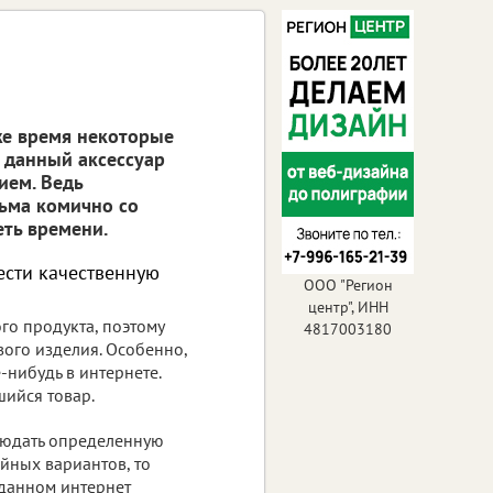
же время некоторые
и данный аксессуар
ием. Ведь
ьма комично со
еть времени.
ести качественную
ООО "Регион
центр", ИНН
го продукта, поэтому
4817003180
ого изделия. Особенно,
-нибудь в интернете.
шийся товар.
блюдать определенную
йных вариантов, то
данном интернет