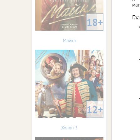
маг
Гл
18+
Майкл
12+
Холоп 3