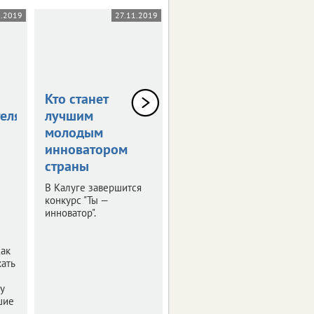
1.2019
27.11.2019
03.10.2019
Кто станет
В столице
елям
лучшим
Черноземья
молодым
прошла пресс-
инноватором
конференция
страны
"РИФ-Воронеж
2019"
В Калуге завершится
конкурс "Ты —
Мероприятие было
инноватор".
посвящено деловой
программе и этапам
подготовки фестиваля
Как
интернет-технологий.
ать
у
шие