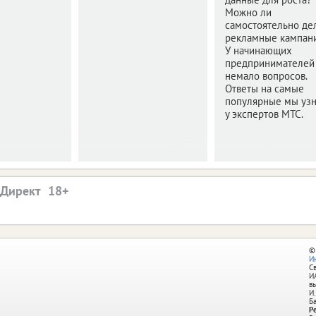
Можно ли
самостоятельно де
рекламные кампан
У начинающих
предпринимателей
немало вопросов.
Ответы на самые
популярные мы уз
у экспертов МТС.
.Директ
©
И
С
И
в
И.
Б
Р