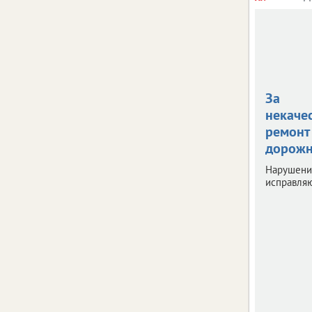
За
некаче
ремонт
дорожн
Нарушени
исправляю