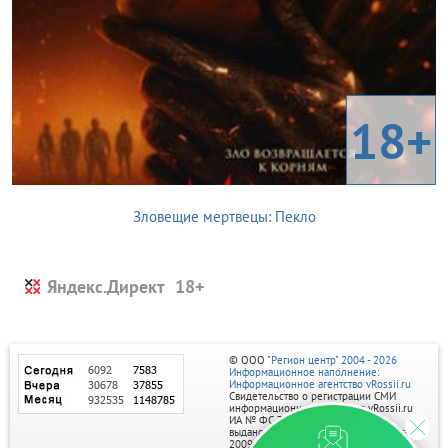
18+
Зловещие мертвецы: Пекло
Яндекс.Директ
© ООО
"Регион центр" 2004 - 2026
Информационное наполнение:
Информационное агентство vRossii.ru
Свидетельство о регистрации СМИ
информационного агентства vRossii.ru
ИА № ФС 77‑35502
выдано РОСКОМНАДЗОРом 04 марта
2009г.