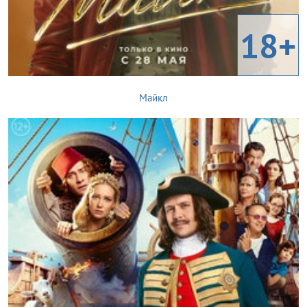
18+
Майкл