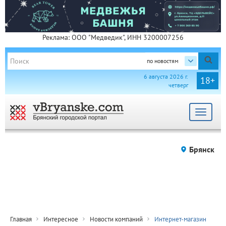
Реклама: ООО "Медведик", ИНН 3200007256
по новостям
6 августа 2026 г.
18+
четверг
Toggle
navigat
Брянск
Главная
Интересное
Новости компаний
Интернет-магазин