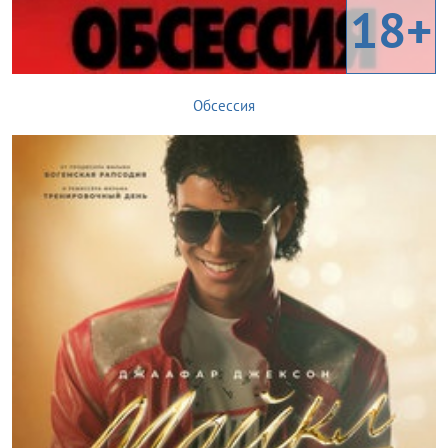
18+
Обсессия