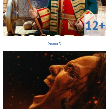
12+
Холоп 3