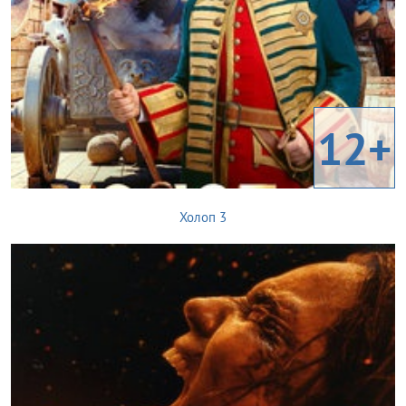
12+
Холоп 3