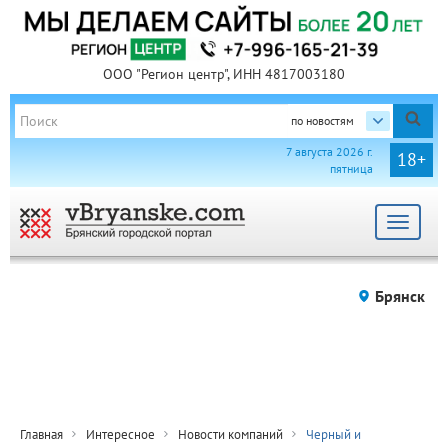
ООО "Регион центр", ИНН 4817003180
по новостям
7 августа 2026 г.
18+
пятница
Toggle
navigat
Брянск
Главная
Интересное
Новости компаний
Черный и