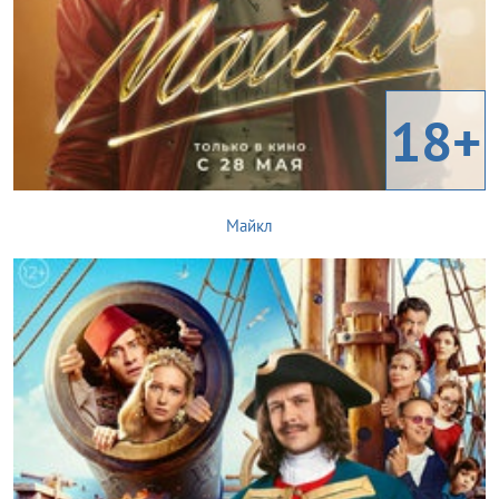
18+
Майкл