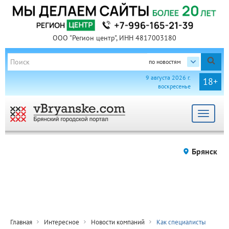
ООО "Регион центр", ИНН 4817003180
по новостям
9 августа 2026 г.
18+
воскресенье
Toggle
navigat
Брянск
Главная
Интересное
Новости компаний
Как специалисты