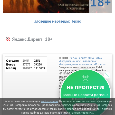
18+
Зловещие мертвецы: Пекло
Яндекс.Директ
© ООО
"Регион центр" 2004 - 2026
Информационное наполнение:
Информационное агентство vRossii.ru
Свидетельство о регистрации СМИ
информационного агентства vRossii.ru
ИА № ФС 77‑35502
выдано РОСКОМНАДЗОРом 04 марта
2009г.
И. О. Главного редактора Нарыков А. Н.
Баннеры на портале размещаются на
НЕ ПРОПУСТИ!
правах рекламы.
Реклама на портале:
Главные новости региона
Рекламное агентство "Умный маркетинг"
тел. 7-910-267-70-40,
в вашей почте!
email: umnyy.marketing@yandex.ru
На этом сайте мы используем
cookie-файлы
. Вы можете прочитать о cookie-файлах или
Отдельные публикации могут содержать
изменить настройки браузера. Продолжая пользоваться сайтом без изменения настроек,
информацию, не предназначенную для
ПОДПИСАТЬСЯ
вы даете согласие на использование ваших cookie-файлов. Все собранные при помощи
пользователей до 18 лет.
cookie-файлов данные будут храниться на территории РФ.
Политика в отношении обработки