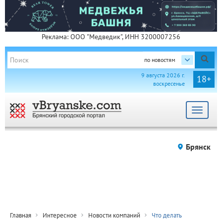
Реклама: ООО "Медведик", ИНН 3200007256
по новостям
9 августа 2026 г.
18+
воскресенье
Toggle
navigat
Брянск
Главная
Интересное
Новости компаний
Что делать