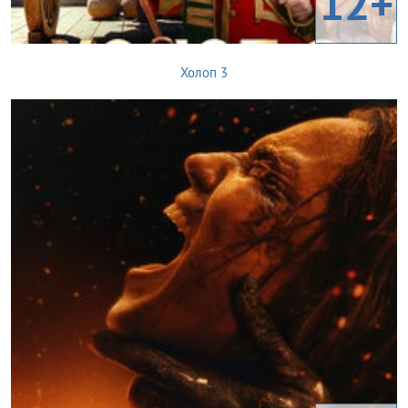
12+
Холоп 3