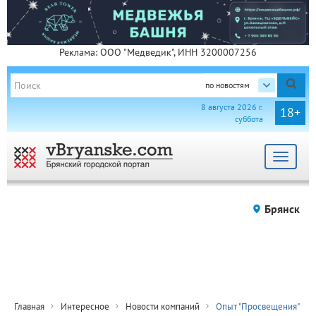
Реклама: ООО "Медведик", ИНН 3200007256
по новостям
8 августа 2026 г.
18+
суббота
Toggle
navigat
Брянск
Главная
Интересное
Новости компаний
Опыт "Просвещения"