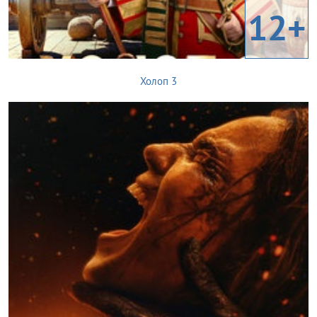
12+
Холоп 3