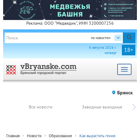
Реклама: ООО "Медведик", ИНН 3200007256
по новостям
6 августа 2026 г.
18+
четверг
Toggle
navigat
Брянск
Все новости
Заводные выходные
Главная
Новости
Образование
Как вырастить гения