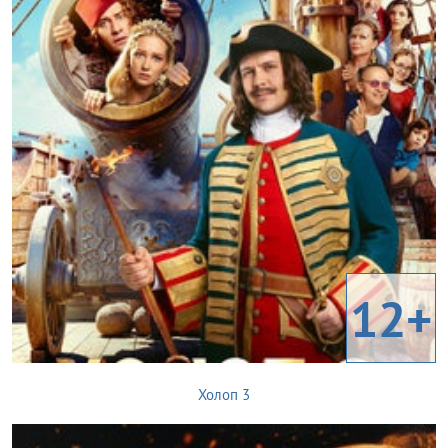
12+
Холоп 3