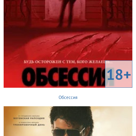
18+
Обсессия