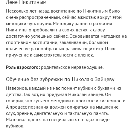
Лене Никитиным
Несколько лет назад воспитание по Никитиным было
очень распространенным, сейчас ажиотаж вокруг этой
методики чуть поутих. Методику раннего развития
Никитины опробовали на своих детях, к слову,
достаточно успешных сейчас. Основывается методика на
спортивном воспитании, закаливании, большом
количестве разнообразных развивающих игр. Плюс
приучение к самостоятельности с пленок.
Роль взрослого:
родительское неравнодушие.
Обучение без зубрежки по Николаю Зайцеву
Наверное, каждый из нас помнит кубики с буквами из
детства. Так вот, их придумал Николай Зайцев. Он
говорил, что суть его методики в простоте и системности.
А процесс познания должен опираться на мышление,
слух, зрение, двигательную и тактильную память.
Материал дается на специальных стендах в виде
кубиков.