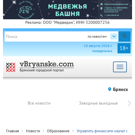
Реклама: ООО "Медведик", ИНН 3200007256
по новостям
10 августа 2026 г.
18+
понедельник
Toggle
navigat
Брянск
Все новости
Заводные выходные
Главная
Новости
Образование
Управлять финансами научат с