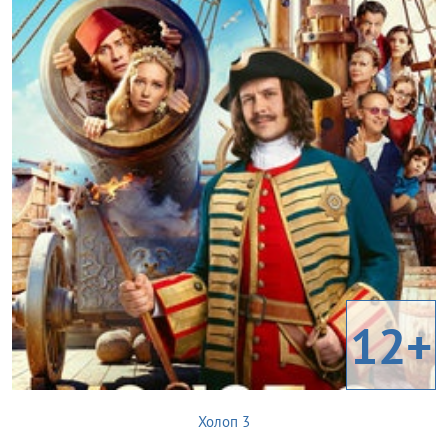
12+
Холоп 3