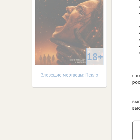
18+
Зловещие мертвецы: Пекло
соо
рос
вып
выс