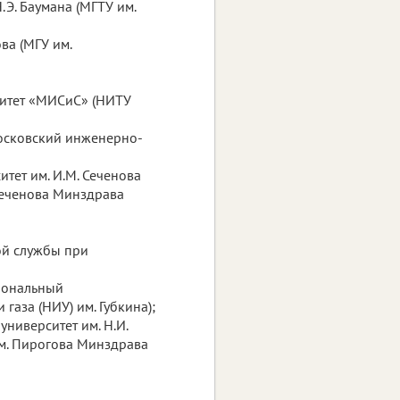
.Э. Баумана (МГТУ им.
ва (МГУ им.
ситет «МИСиС» (НИТУ
осковский инженерно-
тет им. И.М. Сеченова
Сеченова Минздрава
ой службы при
циональный
 газа (НИУ) им. Губкина);
ниверситет им. Н.И.
м. Пирогова Минздрава