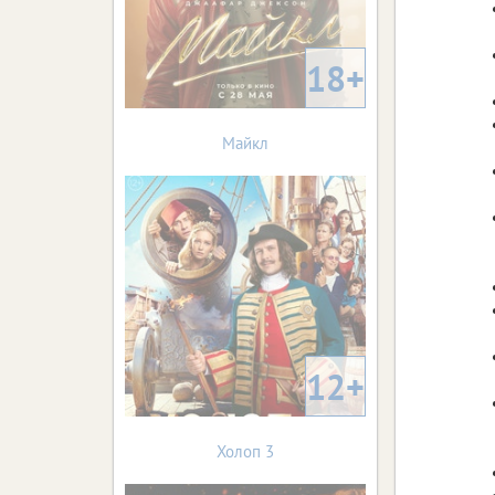
18+
Майкл
12+
Холоп 3