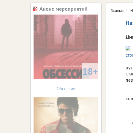
Анонс мероприятий
Главная
Н
На
Ди
рук
18+
гла
пер
Обсессия
кон