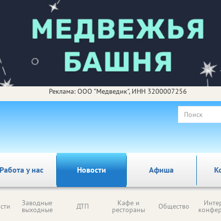
Реклама: ООО "Медведик", ИНН 3200007256
Работа у нас
Новости
Афиша
К
Заводные
Кафе и
Инте
сти
ДТП
Общество
выходные
рестораны
конфе