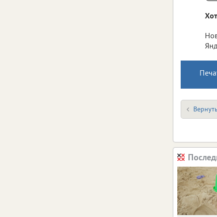
Хот
Нов
Янд
Печа
Вернуть
Послед