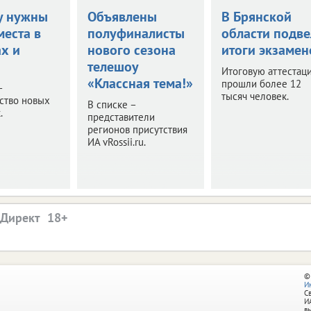
у нужны
Объявлены
В Брянской
места в
полуфиналисты
области подве
ах и
нового сезона
итоги экзамен
телешоу
Итоговую аттестац
«Классная тема!»
прошли более 12
–
тысяч человек.
ство новых
В списке –
.
представители
регионов присутствия
ИА vRossii.ru.
.Директ
©
И
С
И
в