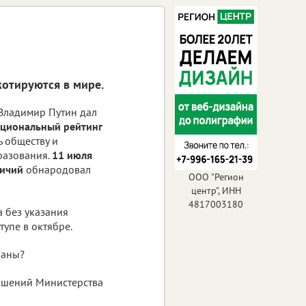
котируются в мире.
 Владимир Путин дал
циональный рейтинг
 обществу и
разования.
11 июля
ничий
обнародовал
ООО "Регион
центр", ИНН
4817003180
а без указания
упе в октябре.
раны?
ошений Министерства