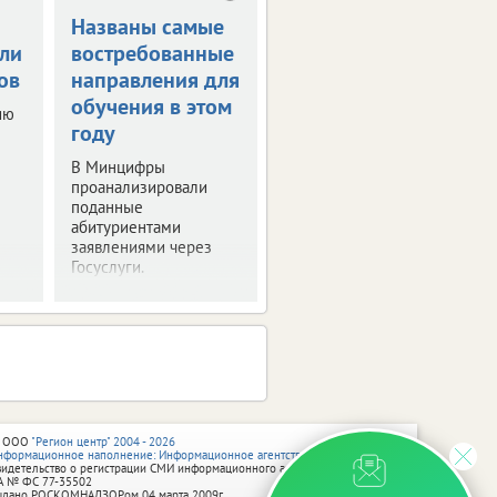
Названы самые
Семь брянцев
ли
востребованные
набрали 200
ов
направления для
баллов на ЕГЭ
обучения в этом
ию
Врио губернатора
году
встретился с
выпускниками,
В Минцифры
набравшими высший
проанализировали
бал дважды.
поданные
абитуриентами
заявлениями через
Госуслуги.
 ООО
"Регион центр" 2004 - 2026
нформационное наполнение: Информационное агентство vRossii.ru
видетельство о регистрации СМИ информационного агентства vRossii.ru
А № ФС 77‑35502
ыдано РОСКОМНАДЗОРом 04 марта 2009г.