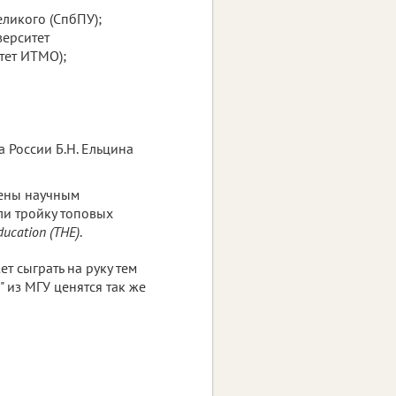
ликого (СпбПУ);
верситет
тет ИТМО);
 России Б.Н. Ельцина
чены научным
ли тройку топовых
ducation (ТНЕ)
.
т сыграть на руку тем
 из МГУ ценятся так же