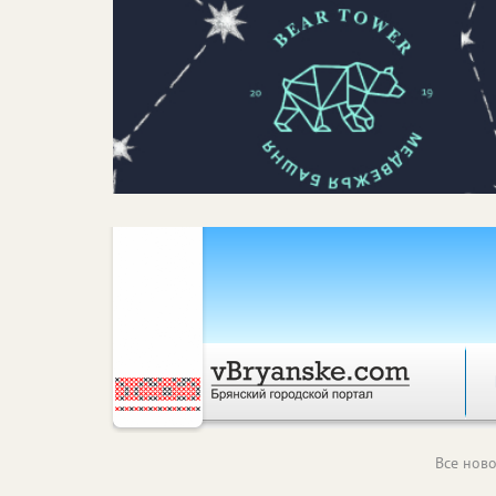
Все ново