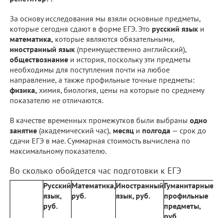
За основу исследования мы взяли основные предметы,
которые сегодня сдают в форме ЕГЭ. Это
русский язык
и
математика,
которые являются обязательными,
иностранный язык
(преимущественно английский),
обществознание
и история, поскольку эти предметы
необходимы для поступления почти на любое
направление, а также профильные точные предметы:
физика,
химия, биология, цены на которые по среднему
показателю не отличаются.
В качестве временных промежутков были выбраны
одно
занятие
(академический час),
месяц
и
полгода
— срок до
сдачи ЕГЭ в мае. Суммарная стоимость вычислена по
максимальному показателю.
Во сколько обойдется час подготовки к ЕГЭ
Русский
Математика,
Иностранный
Гуманитарные
язык,
руб.
язык, руб.
профильные
н
руб.
предметы,
руб.