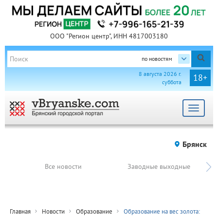
ООО "Регион центр", ИНН 4817003180
по новостям
8 августа 2026 г.
18+
суббота
Toggle
navigat
Брянск
Все новости
Заводные выходные
Главная
Новости
Образование
Образование на вес золота: