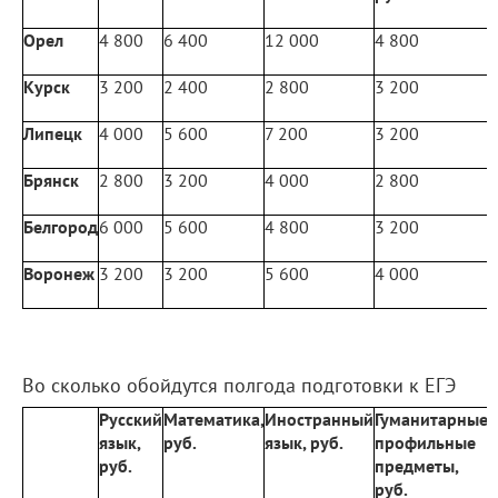
Орел
4 800
6 400
12 000
4 800
9
Курск
3 200
2 400
2 800
3 200
3
Липецк
4 000
5 600
7 200
3 200
3
Брянск
2 800
3 200
4 000
2 800
3
Белгород
6 000
5 600
4 800
3 200
3
Воронеж
3 200
3 200
5 600
4 000
7
Во сколько обойдутся полгода подготовки к ЕГЭ
Русский
Математика,
Иностранный
Гуманитарные
язык,
руб.
язык, руб.
профильные
н
руб.
предметы,
р
руб.