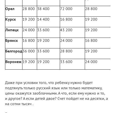
Орел
28 800
38 400
72 000
28 800
5
Курск
19 200
14 400
16 800
19 200
Липецк
24 000
33 600
43 200
19 200
Брянск
16 800
19 200
24 000
16 800
Белгород
36 000
33 600
28 800
19 200
Воронеж
19 200
19 200
33 600
24 000
Даже при условии того, что ребенку нужно будет
подтянуть только русский язык или только математику,
цены окажутся заоблачными. А что, если ему нужно и то,
и другое? А если детей двое? Счет пойдет не на десятки, а
на сотни тысяч .