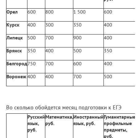
Орел
600
800
1 500
600
1
Курск
400
300
350
400
Липецк
500
700
900
400
Брянск
350
400
500
350
Белгород
750
700
600
400
Воронеж
400
400
700
500
Во сколько обойдется месяц подготовки к ЕГЭ
Русский
Математика,
Иностранный
Гуманитарные
язык,
руб.
язык, руб.
профильные
н
руб.
предметы,
р
руб.