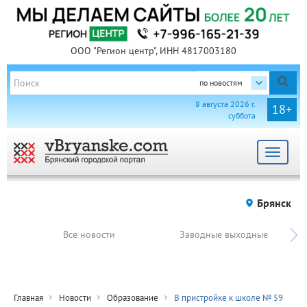
ООО "Регион центр", ИНН 4817003180
по новостям
8 августа 2026 г.
18+
суббота
Toggle
navigat
Брянск
Все новости
Заводные выходные
Главная
Новости
Образование
В пристройке к школе № 59