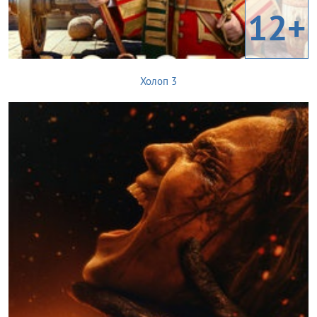
12+
Холоп 3