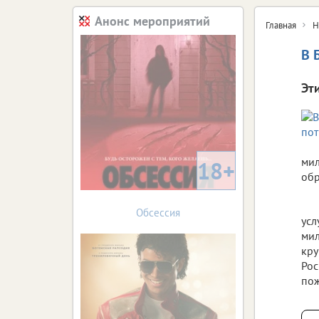
Анонс мероприятий
Главная
Н
В 
Эт
мил
18+
обр
Обсессия
усл
мил
кру
Рос
пож