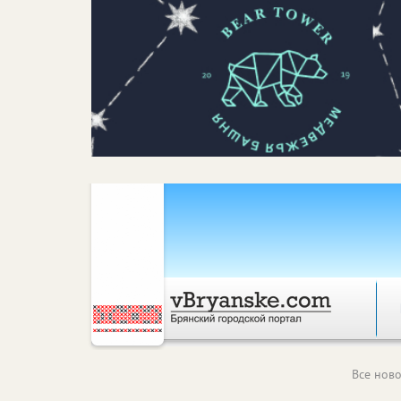
Все ново