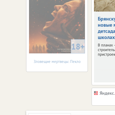
Брянск
новые 
детсад
школах
18+
В планах 
строитель
пристроек
Зловещие мертвецы: Пекло
Яндекс