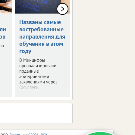
Названы самые
Семь брянцев
ли
востребованные
набрали 200
ов
направления для
баллов на ЕГЭ
обучения в этом
ию
Врио губернатора
году
встретился с
выпускниками,
В Минцифры
набравшими высший
проанализировали
бал дважды.
поданные
абитуриентами
заявлениями через
Госуслуги.
 ООО
"Регион центр" 2004 - 2026