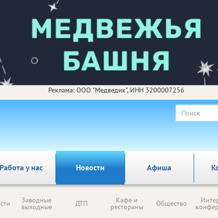
Реклама: ООО "Медведик", ИНН 3200007256
Работа у нас
Новости
Афиша
К
Заводные
Кафе и
Инте
сти
ДТП
Общество
выходные
рестораны
конфе