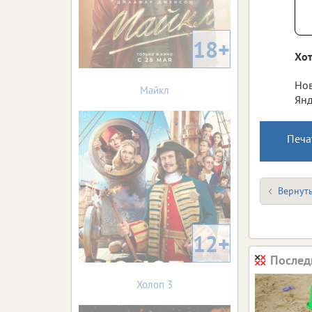
18+
Хот
Нов
Майкл
Янд
Печа
Вернуть
12+
Послед
Холоп 3