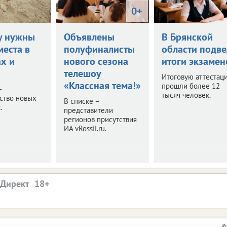
0+
у нужны
Объявлены
В Брянской
места в
полуфиналисты
области подве
ах и
нового сезона
итоги экзамен
телешоу
Итоговую аттестац
«Классная тема!»
прошли более 12
–
тысяч человек.
ство новых
В списке –
.
представители
регионов присутствия
ИА vRossii.ru.
.Директ
©