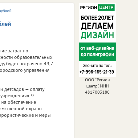
 рублей
блей
ие затрат по
сности образовательных
ду будет потрачено 49,7
городского управления
ООО "Регион
центр", ИНН
и детсадов — оплату
4817003180
 учреждениях. 9
— на обеспечение
домственной охраны
ррористические и меры