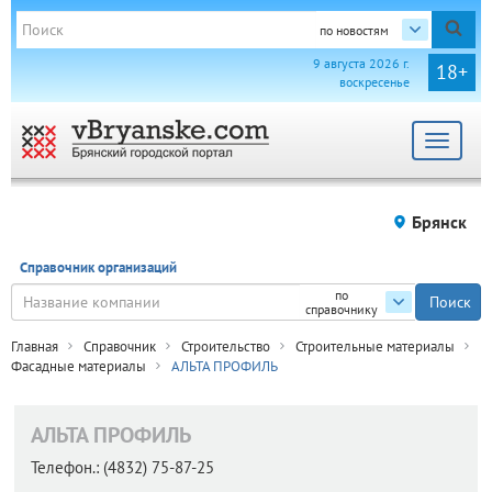
по новостям
9 августа 2026 г.
18+
воскресенье
Toggle
navigat
Брянск
Справочник организаций
по
справочнику
Главная
Справочник
Строительство
Строительные материалы
Фасадные материалы
АЛЬТА ПРОФИЛЬ
АЛЬТА ПРОФИЛЬ
Телефон.:
(4832) 75-87-25