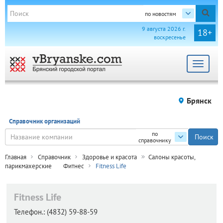
по новостям
9 августа 2026 г.
18+
воскресенье
Toggle
navigat
Брянск
Справочник организаций
по
справочнику
Главная
Справочник
Здоровье и красота
Салоны красоты,
парикмахерские
Фитнес
Fitness Life
Fitness Life
Телефон.:
(4832) 59-88-59