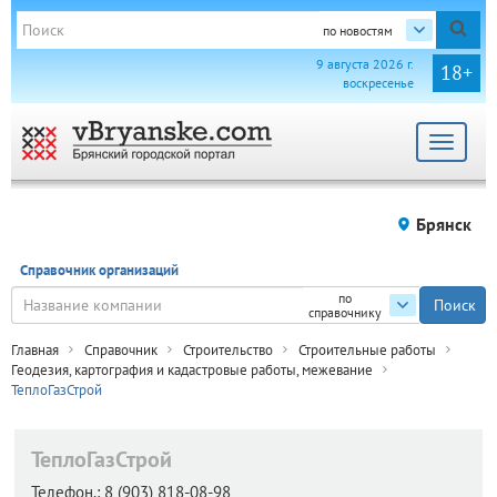
по новостям
9 августа 2026 г.
18+
воскресенье
Toggle
navigat
Брянск
Справочник организаций
по
справочнику
Главная
Справочник
Строительство
Строительные работы
Геодезия, картография и кадастровые работы, межевание
ТеплоГазСтрой
ТеплоГазСтрой
Телефон.:
8 (903) 818-08-98