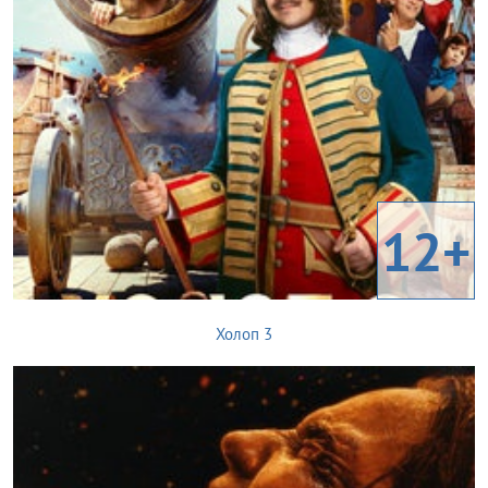
12+
Холоп 3