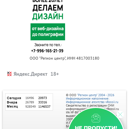
ООО "Регион центр", ИНН 4817003180
Яндекс.Директ
© ООО
"Регион центр" 2004 - 2026
Информационное наполнение:
Информационное агентство vRossii.ru
Свидетельство о регистрации СМИ
информационного агентства vRossii.ru
ИА № ФС 77‑35502
выдано РОСКОМНАДЗОРом 04 марта
2009г.
И. О. Главного редактора Нарыков А. Н.
Баннеры на портале размещаются на
НЕ ПРОПУСТИ!