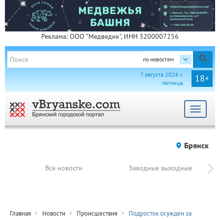
Реклама: ООО "Медведик", ИНН 3200007256
по новостям
7 августа 2026 г.
18+
пятница
Toggle
navigat
Брянск
Все новости
Заводные выходные
Главная
Новости
Происшествия
Подросток осужден за