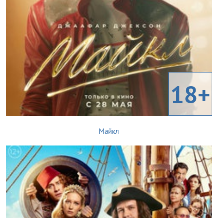
18+
Майкл