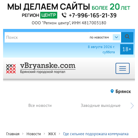
ООО "Регион центр", ИНН 4817003180
по новостям
8 августа 2026 г.
18+
суббота
Toggle
navigat
Брянск
Все новости
Заводные выходные
Главная
Новости
ЖКХ
Где сильнее подорожала коммуналка