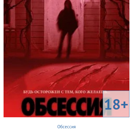
18+
Обсессия