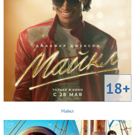
18+
Майкл