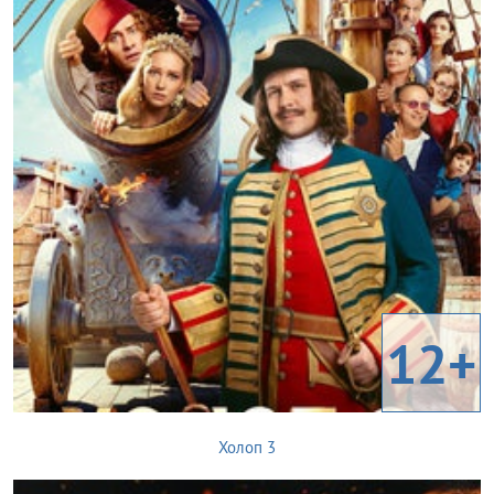
12+
Холоп 3