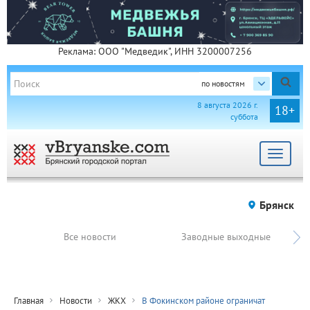
Реклама: ООО "Медведик", ИНН 3200007256
по новостям
8 августа 2026 г.
18+
суббота
Toggle
navigat
Брянск
Все новости
Заводные выходные
Главная
Новости
ЖКХ
В Фокинском районе ограничат