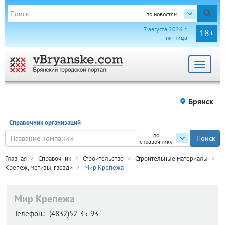
по новостям
7 августа 2026 г.
18+
пятница
Toggle
navigat
Брянск
Справочник организаций
по
справочнику
Главная
Справочник
Строительство
Строительные материалы
Крепеж, метизы, гвозди
Мир Крепежа
Мир Крепежа
Телефон.:
(4832)52-35-93