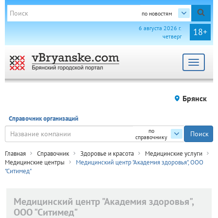
по новостям
6 августа 2026 г.
18+
четверг
Toggle
navigat
Брянск
Справочник организаций
по
справочнику
Главная
Справочник
Здоровье и красота
Медицинские услуги
Медицинские центры
Медицинский центр "Академия здоровья", ООО
"Ситимед"
Медицинский центр "Академия здоровья",
ООО "Ситимед"