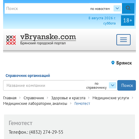
по новостям
8 августа 2026 г.
18+
суббота
Toggle
navigat
Брянск
Справочник организаций
по
справочнику
Главная
Справочник
Здоровье и красота
Медицинские услуги
Медицинские лаборатории, анализы
Гемотест
Гемотест
Телефон.:
(4832) 274-29-55