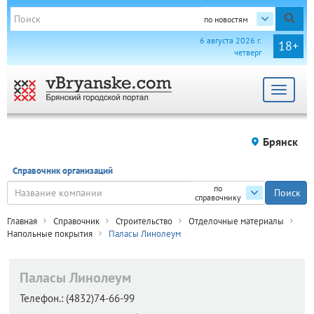
по новостям
6 августа 2026 г.
18+
четверг
Toggle
navigat
Брянск
Справочник организаций
по
справочнику
Главная
Справочник
Строительство
Отделочные материалы
Напольные покрытия
Паласы Линолеум
Паласы Линолеум
Телефон.:
(4832)74-66-99